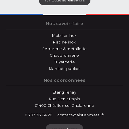
Voir toutes les réalisations
Nos savoir-faire
Mobilier Inox
Piscine inox
Serrurerie & métallerie
Chaudronnerie
Tuyauterie
Marchés publics
Nos coordonnées
Etang Tenay
Rue Denis Papin
01400 Châtillon sur Chalaronne
06 83 36 84 20
contact@ainter-metal.fr