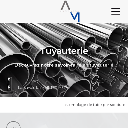
Tuyauterie
Découvrez notre savoir-faire en tuyauterie
Les savoir-faire AINTER MÉTAL
L'assemblage de tube par soudure